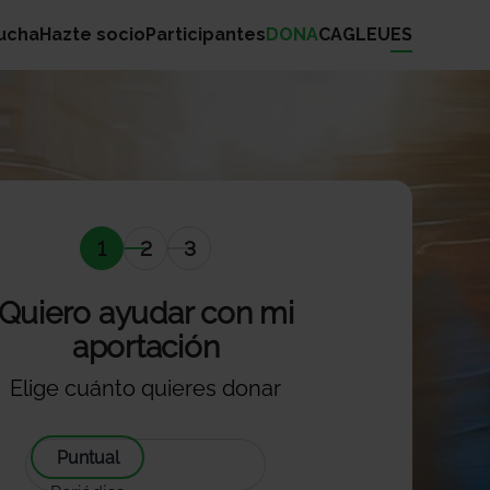
hucha
Hazte socio
Participantes
DONA
CA
GL
EU
ES