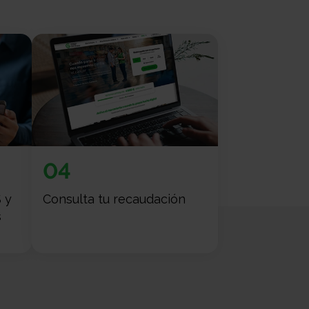
04
 y
Consulta tu recaudación
s