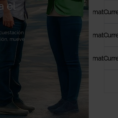
a el
 cuestación
ción, mueve