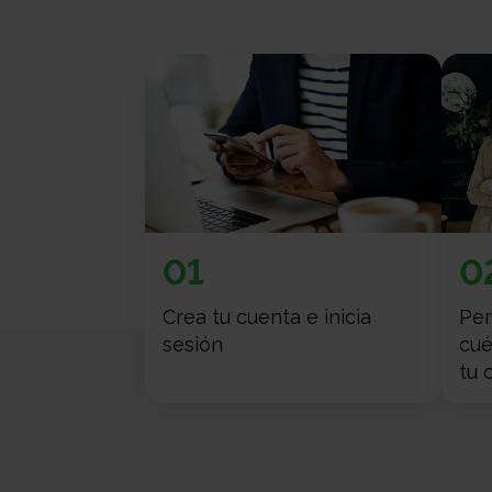
01
0
Crea tu cuenta e inicia
Per
sesión
cué
tu 