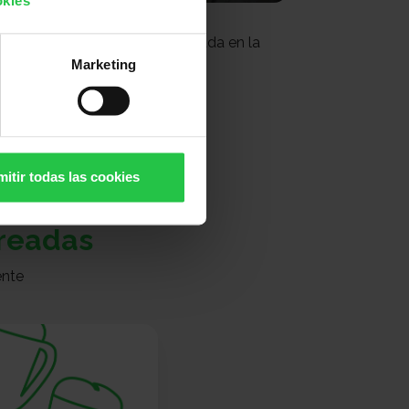
okies
cha propia
 recaudar de forma personalizada en la
ña de cuestación.
Marketing
CREAR HUCHA
itir todas las cookies
creadas
ente