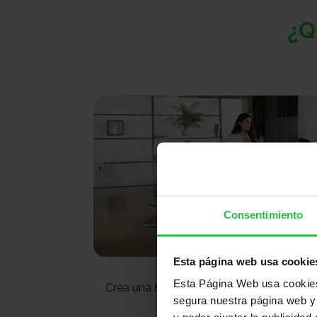
¿Q
Consentimiento
Esta página web usa cookie
Hucha en eq
Esta Página Web usa cookies 
Crea una hucha para tu organización y 
segura nuestra página web y 
movimiento contra e