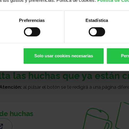
 a tus gustos y preferencias. Política de cookies.
Política de Co
Hu
A
Crea tu propia hucha para
campa
Preferencias
Estadística
Solo usar cookies necesarias
Perm
ta las huchas que ya están 
Atención:
al pulsar el botón se te redigirá a una página difer
 de huchas