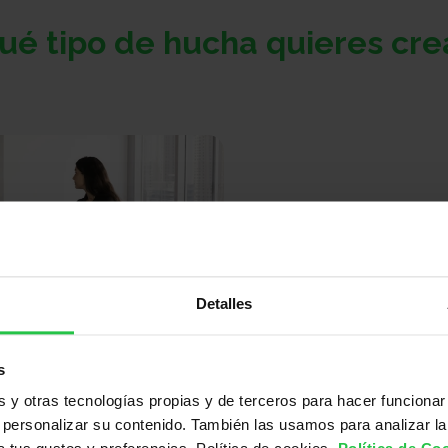
ué tipo de hucha quieres cre
Detalles
s
uipo
y otras tecnologías propias y de terceros para hacer funcionar
juntos como equipo apoyar el
personalizar su contenido. También las usamos para analizar la
l cáncer