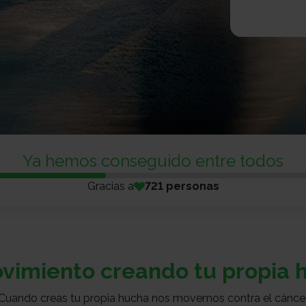
Ya hemos conseguido
entre todos
Gracias a
721 personas
ovimiento creando tu propia h
Cuando creas tu propia hucha nos movemos contra el cánce