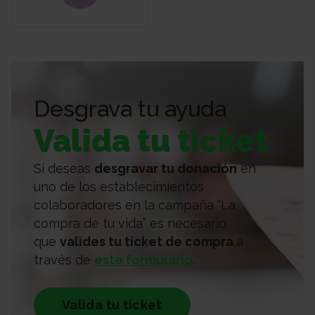
Desgrava tu ayuda
Valida tu ticket
Si deseas
desgravar tu donación
en
uno de los establecimientos
colaboradores en la campaña “La
compra de tu vida” es necesario
que
valides tu ticket de compra
a
través de
este formulario
.
Valida tu ticket