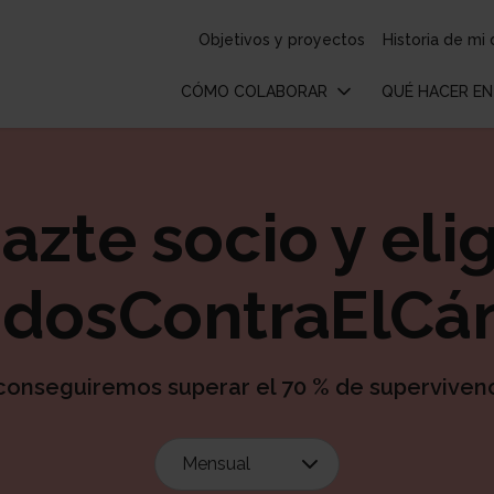
Objetivos y proyectos
Historia de mi
CÓMO COLABORAR
QUÉ HACER EN
DONA
PARTI
azte socio y eli
Haz una donación
Crea 
Hazte socio
Envía 
Apoya un reto personal
Parti
dosContraElCá
Soy una empresa
Parti
En recuerdo
Tiend
conseguiremos superar el 70 % de superviven
Herencias y legados
Cono
Mensual