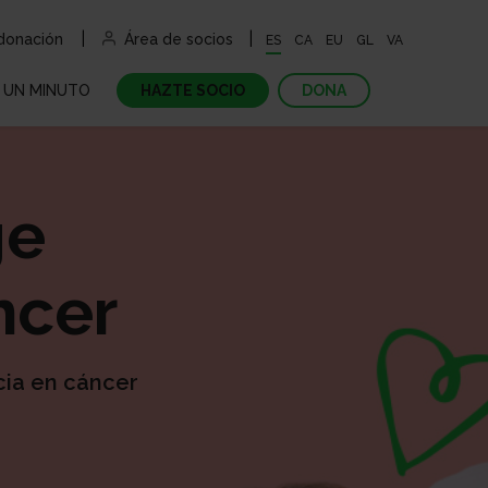
|
|
 donación
Área de socios
ES
CA
EU
GL
VA
 UN MINUTO
HAZTE SOCIO
DONA
CIPA
ge
una campaña de recaudación
tarjetas solidarias
cipa en un carrera contra el cáncer
ncer
cipa en un evento solidario
a online
cia en cáncer
ce nuestras campañas