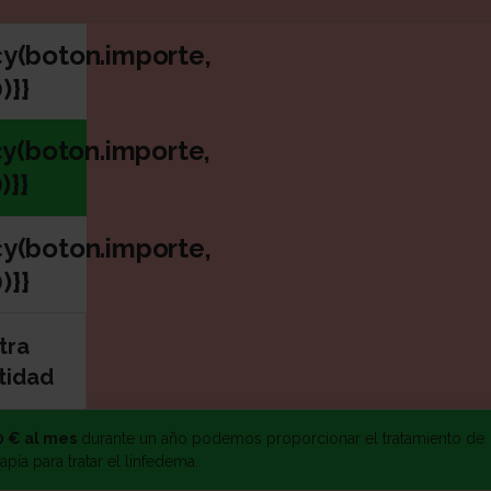
na el importe a donar
cy(boton.importe,
)}}
y(boton.importe,
)}}
cy(boton.importe,
)}}
tra
tidad
tidad
0 € al mes
durante un año podemos proporcionar el tratamiento de
rapia para tratar el linfedema.