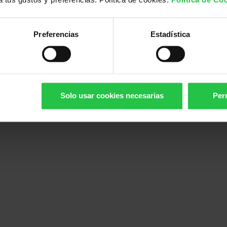
años siendo socio de la
cer y hoy nos cuenta por qué decidió
Preferencias
Estadística
nimas a escucharle?
Solo usar cookies necesarias
Perm
VENTAJAS FISCALES