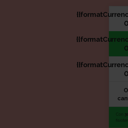
Seleccio
{{formatCurren
0
{{formatCurrenc
0
{{formatCurren
0
O
Otra can
can
Con
3
fisiote