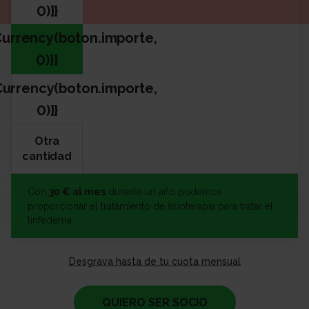
0)}}
Currency(boton.importe,
0)}}
Currency(boton.importe,
0)}}
Otra
Otra cantidad
cantidad
Con
30 € al mes
durante un año podemos
proporcionar el tratamiento de fisioterapia para tratar el
linfedema.
Desgrava hasta de tu cuota
mensual
QUIERO SER SOCIO