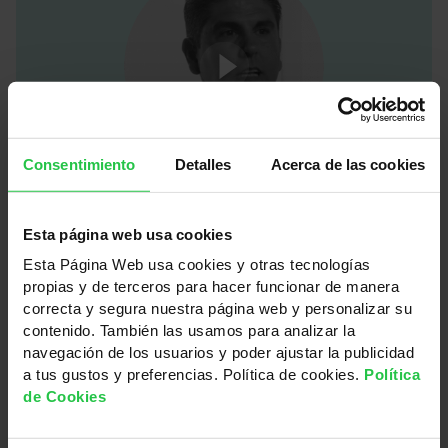
Consentimiento
Detalles
Acerca de las cookies
Marcos Sánchez lleva más de 15 años siendo
socio de la
Esta página web usa cookies
#AsociaciónEspañolaContraElCáncer y hoy
Esta Página Web usa cookies y otras tecnologías
nos cuenta por qué decidió hacerse socio y
propias y de terceros para hacer funcionar de manera
colaborar. ¿Te animas a escucharle?
correcta y segura nuestra página web y personalizar su
contenido. También las usamos para analizar la
navegación de los usuarios y poder ajustar la publicidad
VER VIDEO
a tus gustos y preferencias. Política de cookies.
Política
de Cookies