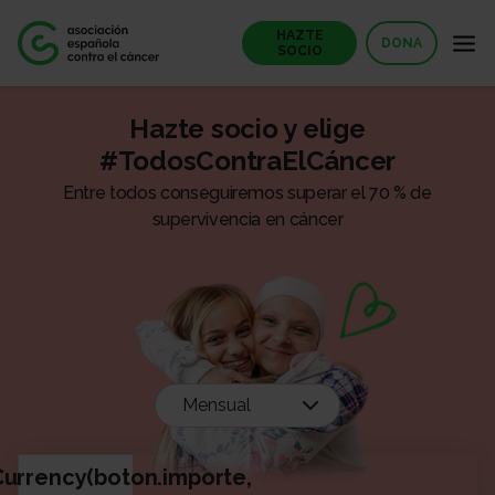
HAZTE
DONA
SOCIO
Hazte socio y elige
#TodosContraElCáncer
Entre todos conseguiremos superar el 70 % de
supervivencia en cáncer
Mensual
Selecciona el importe a donar
Currency(boton.importe,